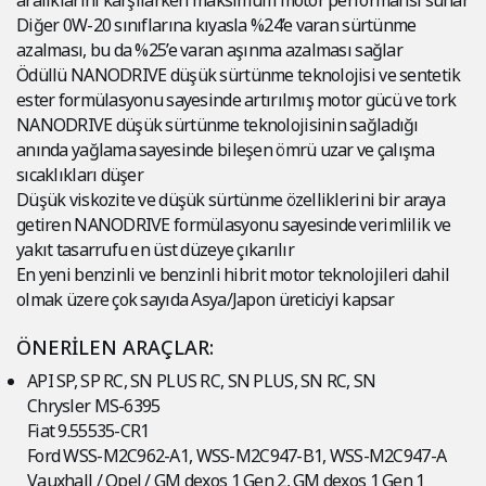
aralıklarını karşılarken maksimum motor performansı sunar
Diğer 0W-20 sınıflarına kıyasla %24’e varan sürtünme
azalması, bu da %25’e varan aşınma azalması sağlar
Ödüllü NANODRIVE düşük sürtünme teknolojisi ve sentetik
ester formülasyonu sayesinde artırılmış motor gücü ve tork
NANODRIVE düşük sürtünme teknolojisinin sağladığı
anında yağlama sayesinde bileşen ömrü uzar ve çalışma
sıcaklıkları düşer
Düşük viskozite ve düşük sürtünme özelliklerini bir araya
getiren NANODRIVE formülasyonu sayesinde verimlilik ve
yakıt tasarrufu en üst düzeye çıkarılır
En yeni benzinli ve benzinli hibrit motor teknolojileri dahil
olmak üzere çok sayıda Asya/Japon üreticiyi kapsar
ÖNERİLEN ARAÇLAR:
API SP, SP RC, SN PLUS RC, SN PLUS, SN RC, SN
Chrysler MS-6395
Fiat 9.55535-CR1
Ford WSS-M2C962-A1, WSS-M2C947-B1, WSS-M2C947-A
Vauxhall / Opel / GM dexos 1 Gen 2, GM dexos 1 Gen 1