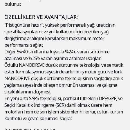
bulunur.
ÖZELLİKLER VE AVANTAJLAR:
“Pist gününe hazır”, yüksek performanslı yağ; üreticinin
spesifikasyonlarını ve yol kullanımı için önerilen yağ
değiştirme aralığını karşılarken maksimum motor
performansı sağlar.
Diğer 5w40 sınıflarına kıyasla %24'e varan sürtünme
azalması ve %25'e varan aşınma azalması sağlar.
Ödüllü NANODRIVE düşük sürtünme teknolojisi ve sentetik
ester formülasyonu sayesinde artırılmış motor gücü ve tork.
NANODRIVE düşük sürtünme teknolojisinin sağladığı anlık
yağlama sayesinde bileşen ömrünün uzaması ve çalışma
sıcaklıklarının düşmesi.
En yeni orta SAPS teknolojisi, partikül filtreleri (DPF/GPF) ve
Seçici Katalitik İndirgeme (SCR) dahil olmak üzere hem
motorları hem de son işlem sistemlerini korur, üstün kurum
kontrolü ve çevre koruması sağlar.