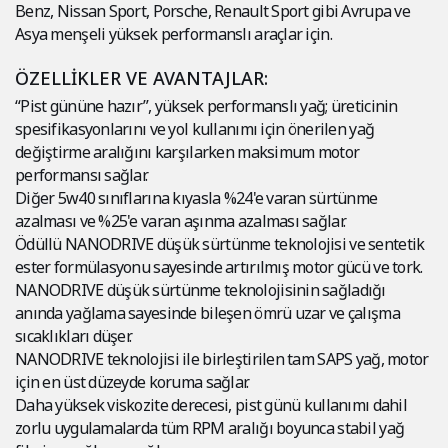
Benz, Nissan Sport, Porsche, Renault Sport gibi Avrupa ve
Asya menşeli yüksek performanslı araçlar için.
ÖZELLİKLER VE AVANTAJLAR:
“Pist gününe hazır”, yüksek performanslı yağ; üreticinin
spesifikasyonlarını ve yol kullanımı için önerilen yağ
değiştirme aralığını karşılarken maksimum motor
performansı sağlar.
Diğer 5w40 sınıflarına kıyasla %24'e varan sürtünme
azalması ve %25'e varan aşınma azalması sağlar.
Ödüllü NANODRIVE düşük sürtünme teknolojisi ve sentetik
ester formülasyonu sayesinde artırılmış motor gücü ve tork.
NANODRIVE düşük sürtünme teknolojisinin sağladığı
anında yağlama sayesinde bileşen ömrü uzar ve çalışma
sıcaklıkları düşer.
NANODRIVE teknolojisi ile birleştirilen tam SAPS yağ, motor
için en üst düzeyde koruma sağlar.
Daha yüksek viskozite derecesi, pist günü kullanımı dahil
zorlu uygulamalarda tüm RPM aralığı boyunca stabil yağ