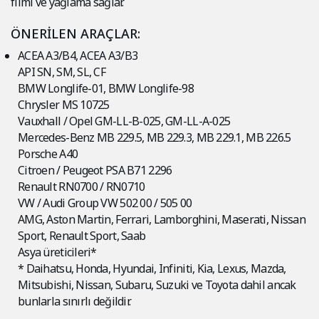
filmi ve yağlama sağlar.
ÖNERİLEN ARAÇLAR:
ACEA A3/B4, ACEA A3/B3
API SN, SM, SL, CF
BMW Longlife-01, BMW Longlife-98
Chrysler MS 10725
Vauxhall / Opel GM-LL-B-025, GM-LL-A-025
Mercedes-Benz MB 229.5, MB 229.3, MB 229.1, MB 226.5
Porsche A40
Citroen / Peugeot PSA B71 2296
Renault RN0700 / RN0710
VW / Audi Group VW 502 00 / 505 00
AMG, Aston Martin, Ferrari, Lamborghini, Maserati, Nissan
Sport, Renault Sport, Saab
Asya üreticileri*
* Daihatsu, Honda, Hyundai, Infiniti, Kia, Lexus, Mazda,
Mitsubishi, Nissan, Subaru, Suzuki ve Toyota dahil ancak
bunlarla sınırlı değildir.