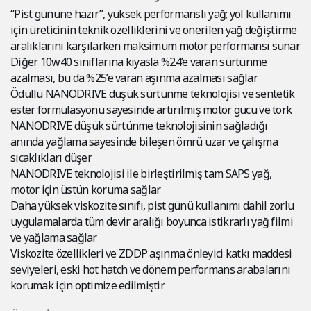
“Pist gününe hazır”, yüksek performanslı yağ; yol kullanımı
için üreticinin teknik özelliklerini ve önerilen yağ değiştirme
aralıklarını karşılarken maksimum motor performansı sunar
Diğer 10w40 sınıflarına kıyasla %24’e varan sürtünme
azalması, bu da %25’e varan aşınma azalması sağlar
Ödüllü NANODRIVE düşük sürtünme teknolojisi ve sentetik
ester formülasyonu sayesinde artırılmış motor gücü ve tork
NANODRIVE düşük sürtünme teknolojisinin sağladığı
anında yağlama sayesinde bileşen ömrü uzar ve çalışma
sıcaklıkları düşer
NANODRIVE teknolojisi ile birleştirilmiş tam SAPS yağ,
motor için üstün koruma sağlar
Daha yüksek viskozite sınıfı, pist günü kullanımı dahil zorlu
uygulamalarda tüm devir aralığı boyunca istikrarlı yağ filmi
ve yağlama sağlar
Viskozite özellikleri ve ZDDP aşınma önleyici katkı maddesi
seviyeleri, eski hot hatch ve dönem performans arabalarını
korumak için optimize edilmiştir