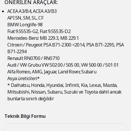
ÖNERİLEN ARAÇLAR:
ACEA A3/B4, ACEA A3/B3
API SN, SM, SL, CF
BMW Longlife-98
Fiat 9.55535-G2, Fiat 9.55535-D2
Mercedes-Benz MB 229.3, MB 229.1
Citroen / Peugeot PSA B71-2300 <2014, PSA B71-2295, PSA
B71-2294
Renault RN0700 / RN0710
Audi / VW Grubu VW 502 00 / 505 00, VW 500 00 / 501 01
Alfa Romeo, AMG, Jaguar, Land Rover, Subaru
Asya üreticileri*
* Daihatsu, Honda, Hyundai, Infiniti, Kia, Lexus, Mazda,
Mitsubishi, Nissan, Subaru, Suzuki ve Toyota dahil ancak
bunlarla sınırlı değildir
Teknik Bilgi Formu