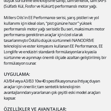
düşük sürtünme teknolojisine sahip, tam sentetik, tam SAPS
(Sülfatlı Kül, Fosfor ve Kükürt) performanslı motor yağı.
Millers Oils'in EE Performance serisi, yarış pistleri ve yol
kullanımı için ideal olan, “pist gününe hazır” yüksek
performanslı motor yağı serisidir. Bu seri, maksimum motor
performansı gerektiren araçlar için özel olarak
tasarlanmıştır. Ödüllü düşük sürtünmeli NANODRIVE
teknolojisi ve ester kimyasını kullanan EE Performance, EE
Longlife ve endüstri standardı formülasyonlara kıyasla
sürtünme ve aşınmayı önemli ölçüde azaltan geliştirilmiş bir
formülasyon sunar.
UYGULAMA:
A3/B4 veya A3/B3 10w40 spesifikasyonuna ihtiyaç duyan
araçlar için önerilir; tam sentetik teknolojinin
avantajlarından yararlanan çok çeşitli eski model araçları
kapsar.
ÖZELLİKLER VE AVANTAJLAR: