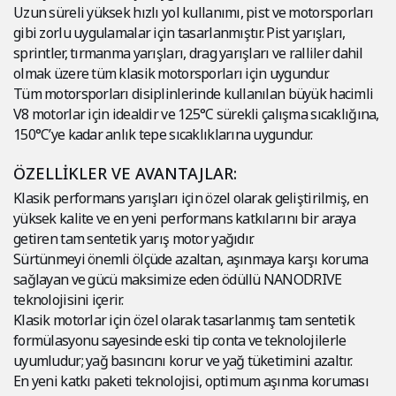
Uzun süreli yüksek hızlı yol kullanımı, pist ve motorsporları
gibi zorlu uygulamalar için tasarlanmıştır. Pist yarışları,
sprintler, tırmanma yarışları, drag yarışları ve ralliler dahil
olmak üzere tüm klasik motorsporları için uygundur.
Tüm motorsporları disiplinlerinde kullanılan büyük hacimli
V8 motorlar için idealdir ve 125°C sürekli çalışma sıcaklığına,
150°C’ye kadar anlık tepe sıcaklıklarına uygundur.
ÖZELLİKLER VE AVANTAJLAR:
Klasik performans yarışları için özel olarak geliştirilmiş, en
yüksek kalite ve en yeni performans katkılarını bir araya
getiren tam sentetik yarış motor yağıdır.
Sürtünmeyi önemli ölçüde azaltan, aşınmaya karşı koruma
sağlayan ve gücü maksimize eden ödüllü NANODRIVE
teknolojisini içerir.
Klasik motorlar için özel olarak tasarlanmış tam sentetik
formülasyonu sayesinde eski tip conta ve teknolojilerle
uyumludur; yağ basıncını korur ve yağ tüketimini azaltır.
En yeni katkı paketi teknolojisi, optimum aşınma koruması