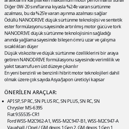
aralıklarını karşılarken maksimum motor performansı sunar
Diğer 0W-20 sınıflarına kıyasla %24’e varan sürtünme
azalması, bu da %25’e varan aşınma azalması sağlar
Ödüllü NANODRIVE düşük sürtünme teknolojisi ve sentetik
ester formülasyonu sayesinde artırılmış motor gücü ve tork
NANODRIVE düşük sürtünme teknolojisinin sağladığı
anında yağlama sayesinde bileşen ömrü uzar ve çalışma
sıcaklıkları düşer
Düşük viskozite ve düşük sürtünme özelliklerini bir araya
getiren NANODRIVE formülasyonu sayesinde verimlilik ve
yakıt tasarrufu en üst düzeye çıkarılır
En yeni benzinli ve benzinli hibrit motor teknolojileri dahil
olmak üzere çok sayıda Asya/Japon üreticiyi kapsar
ÖNERİLEN ARAÇLAR:
API SP, SP RC, SN PLUS RC, SN PLUS, SN RC, SN
Chrysler MS-6395
Fiat 9.55535-CR1
Ford WSS-M2C962-A1, WSS-M2C947-B1, WSS-M2C947-A
Vauxhall / Opel / GM dexos 1 Gen 2, GM dexos 1 Gen 1