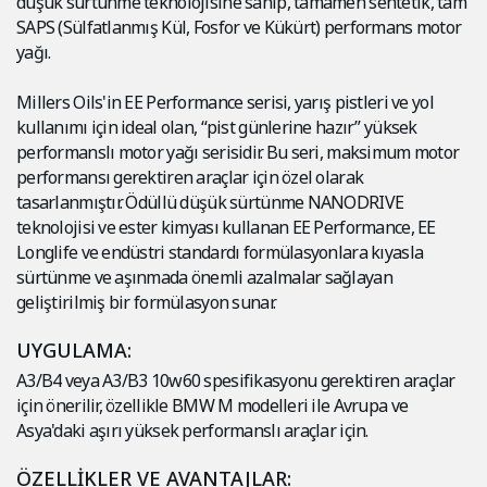
düşük sürtünme teknolojisine sahip, tamamen sentetik, tam
SAPS (Sülfatlanmış Kül, Fosfor ve Kükürt) performans motor
yağı.
Millers Oils'in EE Performance serisi, yarış pistleri ve yol
kullanımı için ideal olan, “pist günlerine hazır” yüksek
performanslı motor yağı serisidir. Bu seri, maksimum motor
performansı gerektiren araçlar için özel olarak
tasarlanmıştır. Ödüllü düşük sürtünme NANODRIVE
teknolojisi ve ester kimyası kullanan EE Performance, EE
Longlife ve endüstri standardı formülasyonlara kıyasla
sürtünme ve aşınmada önemli azalmalar sağlayan
geliştirilmiş bir formülasyon sunar.
UYGULAMA:
A3/B4 veya A3/B3 10w60 spesifikasyonu gerektiren araçlar
için önerilir, özellikle BMW M modelleri ile Avrupa ve
Asya'daki aşırı yüksek performanslı araçlar için.
ÖZELLİKLER VE AVANTAJLAR: