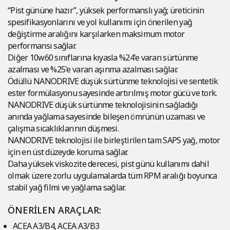
“Pist gününe hazır”, yüksek performanslı yağ; üreticinin
spesifikasyonlarını ve yol kullanımı için önerilen yağ
değiştirme aralığını karşılarken maksimum motor
performansı sağlar.
Diğer 10w60 sınıflarına kıyasla %24'e varan sürtünme
azalması ve %25'e varan aşınma azalması sağlar.
Ödüllü NANODRIVE düşük sürtünme teknolojisi ve sentetik
ester formülasyonu sayesinde artırılmış motor gücü ve tork.
NANODRIVE düşük sürtünme teknolojisinin sağladığı
anında yağlama sayesinde bileşen ömrünün uzaması ve
çalışma sıcaklıklarının düşmesi.
NANODRIVE teknolojisi ile birleştirilen tam SAPS yağ, motor
için en üst düzeyde koruma sağlar.
Daha yüksek viskozite derecesi, pist günü kullanımı dahil
olmak üzere zorlu uygulamalarda tüm RPM aralığı boyunca
stabil yağ filmi ve yağlama sağlar.
ÖNERİLEN ARAÇLAR:
ACEA A3/B4, ACEA A3/B3