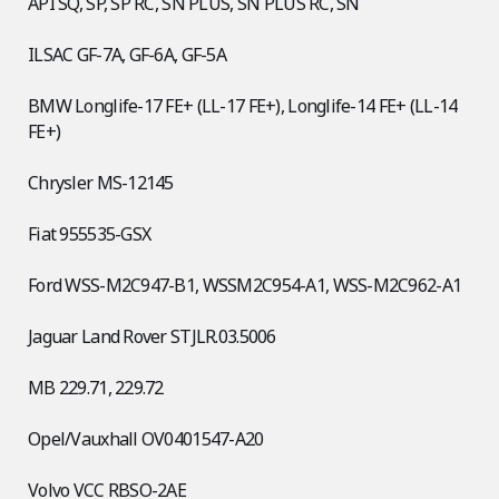
API SQ, SP, SP RC, SN PLUS, SN PLUS RC, SN
ILSAC GF-7A, GF-6A, GF-5A
BMW Longlife-17 FE+ (LL-17 FE+), Longlife-14 FE+ (LL-14
FE+)
Chrysler MS-12145
Fiat 955535-GSX
Ford WSS-M2C947-B1, WSSM2C954-A1, WSS-M2C962-A1
Jaguar Land Rover STJLR.03.5006
MB 229.71, 229.72
Opel/Vauxhall OV0401547-A20
Volvo VCC RBSO-2AE